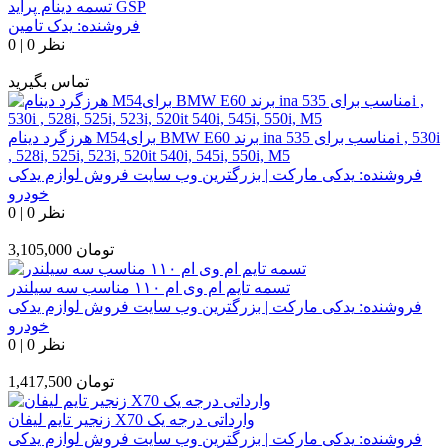
تسمه دینام پراید GSP
فروشنده:
یدک تامین
0 نظر
|
0
تماس بگیرید
هرزگرد دینام M54برای BMW E60 برند ina مناسب برای 535i , 530i
, 528i, 525i, 523i, 520it 540i, 545i, 550i, M5
فروشنده:
یدکی مارکت | بزرگترین وب سایت فروش لوازم یدکی
خودرو
0 نظر
|
0
تومان
3,105,000
تسمه تایم ام وی ام ۱۱۰ مناسب سه سیلندر
فروشنده:
یدکی مارکت | بزرگترین وب سایت فروش لوازم یدکی
خودرو
0 نظر
|
0
تومان
1,417,500
زنجیر تایم لیفان X70 وارداتی درجه یک
فروشنده:
یدکی مارکت | بزرگترین وب سایت فروش لوازم یدکی