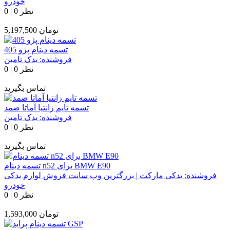
خودرو
0 نظر
|
0
تومان
5,197,500
تسمه دینام پژو 405
فروشنده:
یدک تامین
0 نظر
|
0
تماس بگیرید
تسمه تایم زانتیا آماتا صمد
فروشنده:
یدک تامین
0 نظر
|
0
تماس بگیرید
تسمه دینام n52 برای BMW E90
فروشنده:
یدکی مارکت | بزرگترین وب سایت فروش لوازم یدکی
خودرو
0 نظر
|
0
تومان
1,593,000