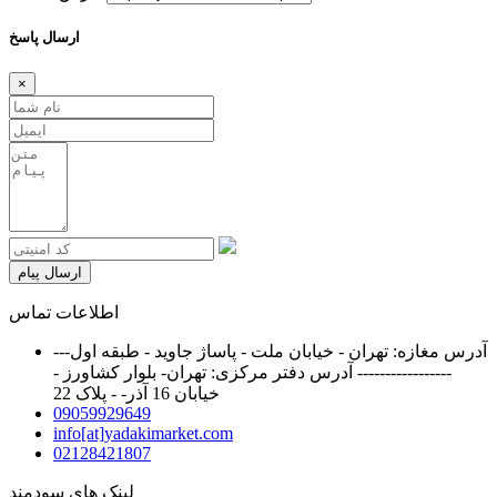
ارسال پاسخ
×
ارسال پیام
اطلاعات تماس
آدرس مغازه: تهران - خیابان ملت - پاساژ جاوید - طبقه اول---
----------------- آدرس دفتر مرکزی: تهران- بلوار کشاورز -
خیابان 16 آذر- - پلاک 22
09059929649
info[at]yadakimarket.com
02128421807
لینک های سودمند