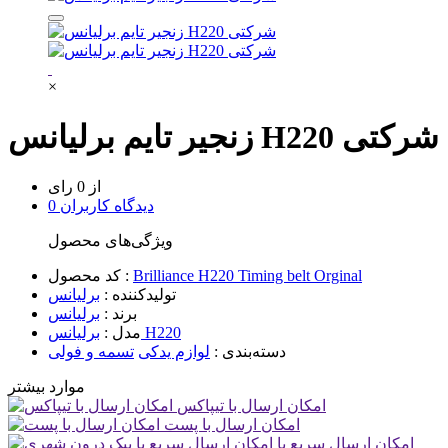
×
زنجیر تایم برلیانس H220 شرکتی
از 0 رای
0 دیدگاه کاربران
ویژگی‌های محصول
Brilliance H220 Timing belt Orginal
کد محصول :
تولیدکننده :
برلیانس
برند :
برلیانس
برلیانس H220
مدل :
دسته‌بندی :
لوازم یدکی
تسمه و فولی
موارد بیشتر
امکان ارسال با تیپاکس
امکان ارسال با پست
امکان ارسال سریع با