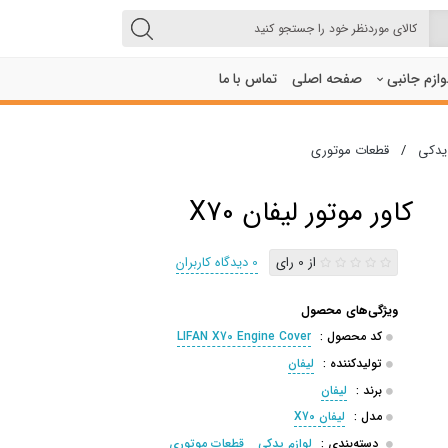
لوازم جانبی
صفحه اصلی
تماس با ما
 یدکی
/
قطعات موتوری
کاور موتور لیفان X70
از 0 رای
0 دیدگاه کاربران
ویژگی‌های محصول
کد محصول :
LIFAN X70 Engine Cover
تولیدکننده :
لیفان
برند :
لیفان
مدل :
لیفان X70
دسته‌بندی :
لوازم یدکی
قطعات موتوری