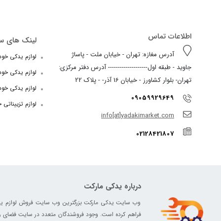
اطلاعات تماس
لینک های س
آدرس مغازه: تهران - خیابان ملت - پاساژ
لوازم یدکی خودرو
جاوید - طبقه اول-------------------- آدرس دفتر مرکزی:
لوازم یدکی خو
تهران- بلوار کشاورز - خیابان 16 آذر- - پلاک 22
لوازم یدکی خود
09059929649
لوازم تزییناتی 
info[at]yadakimarket.com
02128421807
درباره یدکی مارکت
وب سایت یدکی مارکت بزرگترین وب سایت فروش لوازم یدکی د
فراهم کرده است. وجود فروشندگان متعدد در سایت فضای رق