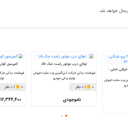
لولای درب موتور راست جک J5
کمپرسور کولر جک S3 اتوم
ور ایکس 22 پرو شرکتی اصلی -
فروشنده:
یدکی مارکت | بزرگترین وب سایت فروش
فروشنده:
یدکی مارک
لوازم یدکی خودرو
لوا
رین وب سایت فروش
رو
0
|
0 نظر
0
|
0 نظر
ناموجودی
12,344,400