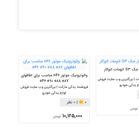
ات اتوکار
والوترونیک موتور n46 مناسب برای اطاقهای
دسته موتور
ت | بزرگترین وب سایت فروش
e46 e90 e88 e87
زم یدکی خودرو
فروشنده:
فروشنده:
یدکی مارکت | بزرگترین وب سایت فروش
لوازم یدکی خودرو
|
0
0
|
0 نظر
تومان
000
10,125,000
تومان