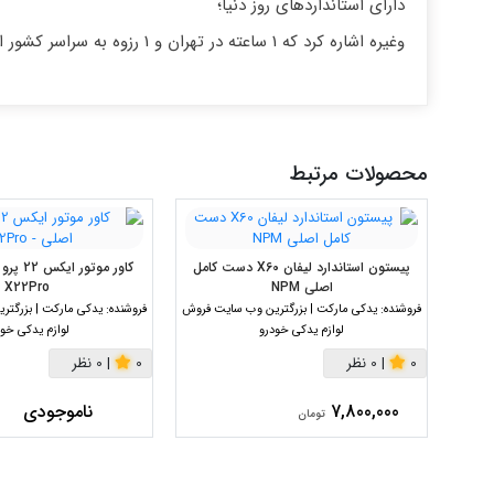
دارای استانداردهای روز دنیا؛
وغیره اشاره کرد که 1 ساعته در تهران و 1 رزوه به سراسر کشور ارسال خواهد شد.
محصولات مرتبط
پیستون استاندارد لیفان X60 دست کامل
کاور موت
اصلی NPM
X22Pro
فروشنده:
یدکی مارکت | بزرگترین وب سایت فروش
فروشنده:
یدکی مارکت | بزرگت
لوازم یدکی خودرو
لوازم یدکی خود
0
|
0 نظر
0
|
0 نظر
7,800,000
ناموجودی
تومان