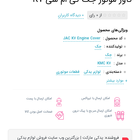
از 0 رای
0 دیدگاه کاربران
ویژگی‌های محصول
کد محصول :
JAC K7 Engine Cover
تولیدکننده :
جک
برند :
جک
مدل :
KMC K7
دسته‌بندی :
لوازم یدکی
قطعات موتوری
موارد بیشتر
امکان ارسال با تیپاکس
امکان ارسال با پست
امکان ارسال سریع با پیک درون
ضمانت اصل بودن کالا
شهری
فروشنده:
یدکی مارکت | بزرگترین وب سایت فروش لوازم یدکی