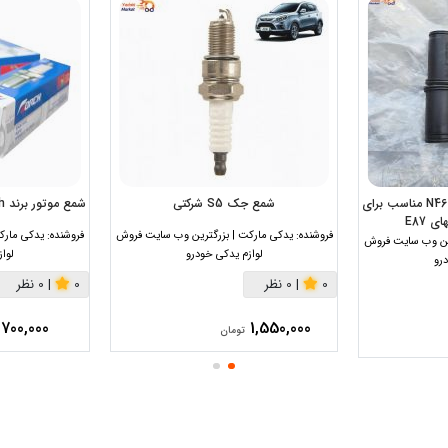
لوله جا شمعی موتور N46 N46n مناسب برای
شمع جک S5 شرکتی
شمع موتور برند torch مناسب چانگان cs35
فروشنده:
یدکی مارکت | بزرگترین وب سایت فروش
فروشنده:
یدکی مارک
رین وب سایت فروش
لوازم یدکی خودرو
لوا
رو
0
|
0 نظر
0
|
0 نظر
700,000
1,550,000
تومان