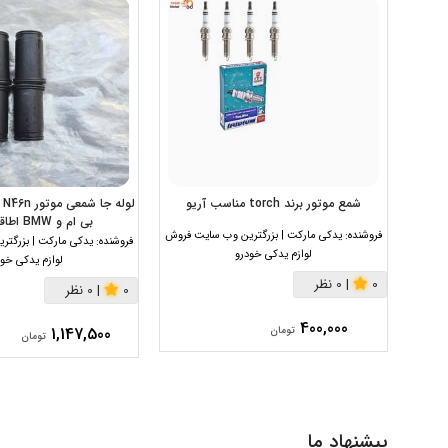
شمع موتور برند torch مناسب آریو
بی ام و BMW اطاقهای E87
فروشنده:
یدکی مارکت | بزرگترین وب سایت فروش
فروشنده:
یدکی مارکت | بزرگت
لوازم یدکی خودرو
لوازم یدکی خود
0
|
0 نظر
0
|
0 نظر
400,000
1,147,500
تومان
تومان
پیشنهاد ما