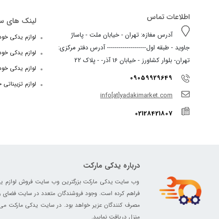
اطلاعات تماس
لینک های س
آدرس مغازه: تهران - خیابان ملت - پاساژ
لوازم یدکی خودرو
جاوید - طبقه اول-------------------- آدرس دفتر مرکزی:
لوازم یدکی خو
تهران- بلوار کشاورز - خیابان 16 آذر- - پلاک 22
لوازم یدکی خود
09059929649
لوازم تزییناتی 
info[at]yadakimarket.com
02128421807
درباره یدکی مارکت
وب سایت یدکی مارکت بزرگترین وب سایت فروش لوازم یدکی د
فراهم کرده است. وجود فروشندگان متعدد در سایت فضای رق
مصرف کنندگان عزیر خواهد بود. در سایت یدکی مارکت می تو
منزل دریافت نمایید.