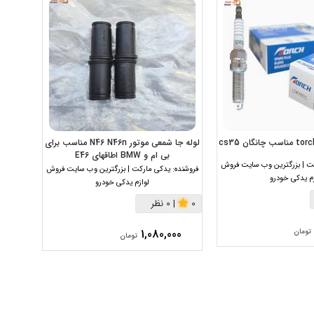
لوله جا شمعی موتور N46 N46n مناسب برای
بی ام و BMW اطاقهای E46
ت | بزرگترین وب سایت فروش
فروشنده:
یدکی مارکت | بزرگترین وب سایت فروش
فروشنده:
زم یدکی خودرو
لوازم یدکی خودرو
0
|
0 نظر
0
|
000
1,080,000
تومان
تومان