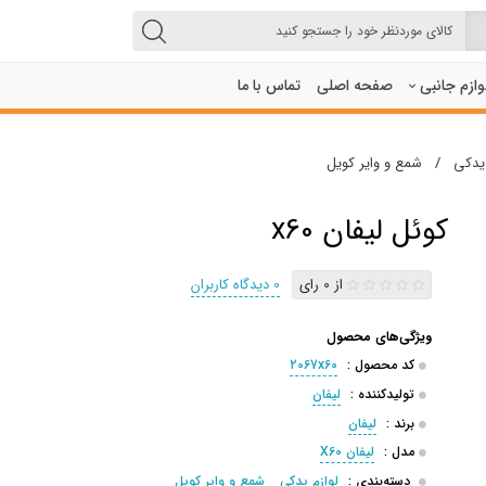
لوازم جانبی
صفحه اصلی
تماس با ما
 یدکی
/
شمع و وایر کویل
کوئل لیفان x60
از 0 رای
0 دیدگاه کاربران
ویژگی‌های محصول
کد محصول :
2067x60
تولیدکننده :
لیفان
برند :
لیفان
مدل :
لیفان X60
دسته‌بندی :
لوازم یدکی
شمع و وایر کویل