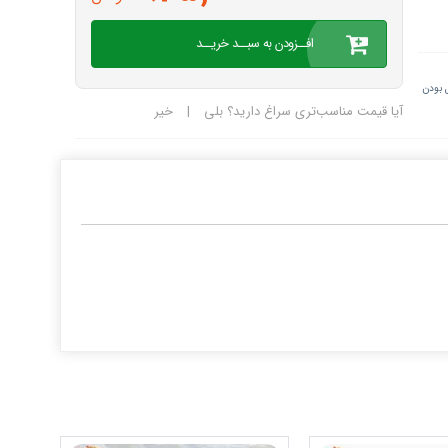
افــزودن به سبــد خریــد
 بودن
آیا قیمت مناسب‌تری سراغ دارید؟
بلی
|
خیر