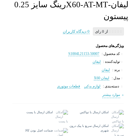
لیفان-X60-AT-MTرینگ سایز 0.25
پیستون
از 0 رای
0 دیدگاه کاربران
ویژگی‌های محصول
کد محصول :
S1004L21153-50007
تولیدکننده :
لیفان
برند :
لیفان
مدل :
لیفان X60
دسته‌بندی :
لوازم یدکی
قطعات موتوری
موارد بیشتر
امکان ارسال با تیپاکس
امکان ارسال با پست
امکان ارسال سریع با پیک درون
شهری
ضمانت اصل بودن کالا