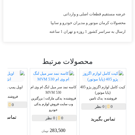
عرضه مستقیم قطعات اصلی و وارداتی
محصولات کرمان موتور و مدیران خودرو و سایپا
ارسال به سراسر کشور 1 روزه و تهران 1 ساعته
محصولات مرتبط
کیت کامل لوازم اگزوز پژو 405
کاسه نمد سر میل لنگ ام وی ام
اویل پمپ پیکان
(پایا موتور)
MVM 530
فروشنده:
یدک
فروشنده:
یدک تامین
فروشنده:
یدکی مارکت | بزرگترین
وب سایت فروش لوازم یدکی
0
|
0 نظر
0
|
0 نظر
خودرو
تماس بگی
0
|
0 نظر
تماس بگیرید
283,500
تومان