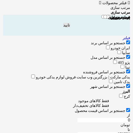
فیلتر محصولات
مرتب سازی
مرتب سازی
جدیدترین‌ها
قیمت نزولی
قیمت صعودی
پربازدیدترین ها
تایید
فیلتر
جستجو بر اساس برند
ایران خودرو
سایپا
جستجو بر اساس مدل
پژو 405
تیبا
جستجو بر اساس فروشنده
یدکی مارکت | بزرگترین وب سایت فروش لوازم یدکی خودرو
یدک تامین
جستجو بر اساس شهر
البرز
کرج
فقط کالاهای موجود
فقط کالاهای تخفیف‌دار
جستجو بر اساس قیمت محصول
از
تومان
تا