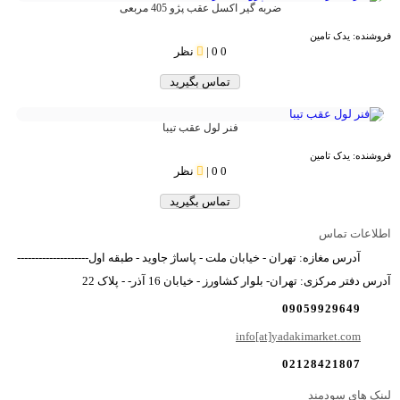
ضربه گیر اکسل عقب پژو 405 مربعی
فروشنده:
یدک تامین
0
0 نظر
|
تماس بگیرید
فنر لول عقب تیبا
فروشنده:
یدک تامین
0
0 نظر
|
تماس بگیرید
اطلاعات تماس
آدرس مغازه: تهران - خیابان ملت - پاساژ جاوید - طبقه اول--------------------
آدرس دفتر مرکزی: تهران- بلوار کشاورز - خیابان 16 آذر- - پلاک 22
09059929649
info[at]yadakimarket.com
02128421807
لینک های سودمند