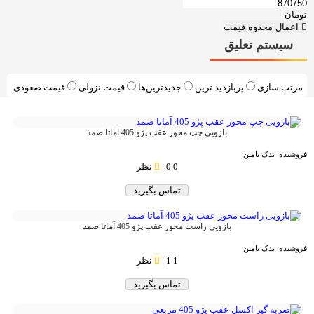
تومان
اعمال محدوه قیمت
سیستم تعلیق
مرتب سازی
پربازديد ترين
جديدترين‌ها
قيمت نزولی
قيمت صعودی
بازویی چپ محور عقب پژو 405 آماتا صمد
فروشنده:
یدک تامین
0
0 نظر
|
تماس بگیرید
بازویی راست محور عقب پژو 405 آماتا صمد
فروشنده:
یدک تامین
1
1 نظر
|
تماس بگیرید