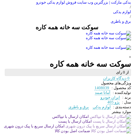
یدکی مارکت | بزرگترین وب سایت فروش لوازم یدکی خودرو
/
لوازم یدکی
/
برق و باطری
سوکت سه خانه همه کاره
×
سوکت سه خانه همه کاره
از 0 رای
0 دیدگاه کاربران
ویژگی‌های محصول
کد محصول :
1408039
تولیدکننده :
آماتا صمد
برند :
ایران خودرو
مدل :
پژو 405
دسته‌بندی :
لوازم یدکی
برق و باطری
موارد بیشتر
امکان ارسال با تیپاکس
امکان ارسال با پست
امکان ارسال سریع با پیک درون شهری
ضمانت اصل بودن کالا