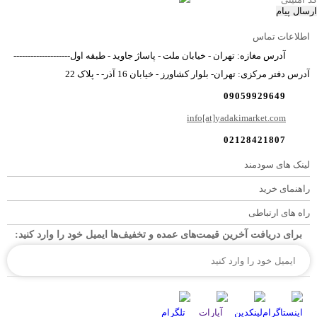
ارسال پیام
اطلاعات تماس
آدرس مغازه: تهران - خیابان ملت - پاساژ جاوید - طبقه اول--------------------
آدرس دفتر مرکزی: تهران- بلوار کشاورز - خیابان 16 آذر- - پلاک 22
09059929649
info[at]yadakimarket.com
02128421807
لینک های سودمند
راهنمای خرید
راه های ارتباطی
برای دریافت آخرین قیمت‌های عمده و تخفیف‌ها ایمیل خود را وارد کنید: