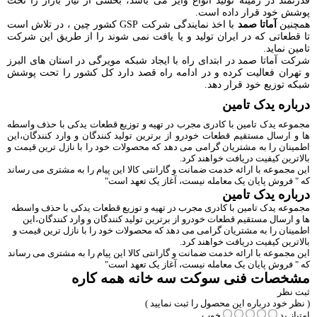
قدرتمند در زمینه تولید انواع وایر می باشد، بخشی از نیاز بازار را تحت
پوشش خود قرار داده است.
همچنین
آماتا صمد
با اخذ نمایندگی شرکت GSP کشور چین ، در تلاش است
تا قطعاتی که در ایران تولید و یا یافت نمی شوند را از طریق این شرکت
تامین نماید.
شرکت آماتا صمد در ابتدای راه با ایجاد شبکه مویرگی در استان های البرز
و تهران فعالیت کرده و در ادامه راه قصد دارد کل کشور را تحت پوشش
شبکه توزیع خود قرار دهد.
درباره یدک تامین
مجموعه یدک تامین با کادری مجرب در تهیه و توزیع قطعات یدکی با حذف واسطه
ها و ارسال مستقیم قطعات خودرو از برترین تولید کنندگان و وارد کنندگان،این
اطمینان را به مشتریان گرامی می دهد که محصولات خود را با نازل ترین قیمت و
بالاترین کیفیت دریافت خواهند کرد.
این مجموعه با ارائه خدمت ضمانت و گارانتی کالا این پیام را به مشتری می رساند
که " فروش پایان یک معامله نیست، آغاز یک تعهد است"
درباره یدک تامین
مجموعه یدک تامین با کادری مجرب در تهیه و توزیع قطعات یدکی با حذف واسطه
ها و ارسال مستقیم قطعات خودرو از برترین تولید کنندگان و وارد کنندگان،این
اطمینان را به مشتریان گرامی می دهد که محصولات خود را با نازل ترین قیمت و
بالاترین کیفیت دریافت خواهند کرد.
این مجموعه با ارائه خدمت ضمانت و گارانتی کالا این پیام را به مشتری می رساند
که " فروش پایان یک معامله نیست، آغاز یک تعهد است"
مشخصات فنی
سوکت سه خانه همه کاره
ثبت نظر
( نظر خود درباره این محصول را ثبت نمایید )
امتیاز
بد
خوب