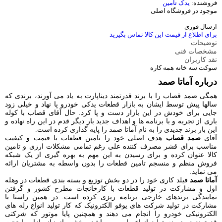
فروشنده:
یدک تامین
موجود در فروشگاه اصلی
ارسال فوری
برای اطلاع از قیمت این کالا تماس بگیرید
توضیحات
مشخصات فنی
نقد کاربران
سوکت سه خانه همه کاره
درباره آماتا صمد
همگی صمد قصاب را با برند قدرتمند دیناپارت به یاد می آورند، برندی که
سالها پیش توسط ایشان به بازار قطعات یدکی خودرو پا نهاد و خیلی زود
جایی برای خودش در این بازار دست و پا کرد. حال آقای قصاب با کوله
باری از تجربه و با برنامه ها و اهداف جدید بار دیگر قدم در این راه نهاده و
این بار برند جدیدی را به نام آماتا صمد را پایه گذاری کرده است.
آقای
صمد قصاب
هدف اصلی خود را تامین قطعات با قیمت و کیفیت
مناسب برای قشر مصرف کننده علی رغم تمامی مشکلات ارزی و تامین
کالا عنوان کرده و برای رسیدن به این مهم به بهره گیری از یک شبکه
فروش منظم و منسجم تامین قطعات را بدون واسطه به مشتریان ارائه
می نماید.
آماتا صمد
فیلد کاری خود را در دو بخش توزیع و بسته بندی قطعات در وهله
اول و مشارکت در تولید قطعات با کارخانجات مطرح کشور و گرفتن
نمایندگی برندهای خارجی برنامه ریزی کرده است. در همین راستا با
مشارکت در تولید شرکت های یوفو الکترونیک که کار تولید انواع رله های
الکترونیکی خودرو را انجام می دهند و همچنین پایا موتور که شرکتی