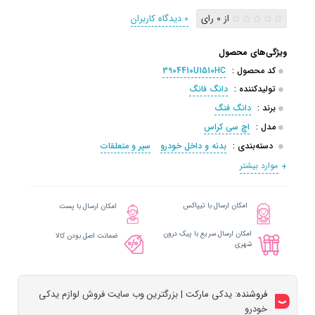
از 0 رای
0 دیدگاه کاربران
ویژگی‌های محصول
کد محصول :
3904410U1510HC
تولیدکننده :
دانگ فانگ
برند :
دانگ فنگ
مدل :
اچ سی کراس
دسته‌بندی :
بدنه و داخل خودرو
سپر و متعلقات
موارد بیشتر
امکان ارسال با تیپاکس
امکان ارسال با پست
امکان ارسال سریع با پیک درون
ضمانت اصل بودن کالا
شهری
فروشنده:
یدکی مارکت | بزرگترین وب سایت فروش لوازم یدکی
خودرو