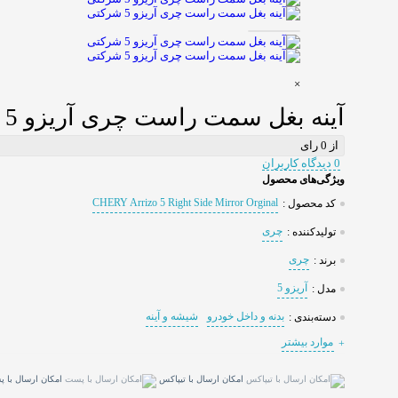
×
آینه بغل سمت راست چری آریزو 5 شرکتی
از 0 رای
0 دیدگاه کاربران
ویژگی‌های محصول
CHERY Arrizo 5 Right Side Mirror Orginal
کد محصول :
چری
تولیدکننده :
چری
برند :
آریزو 5
مدل :
بدنه و داخل خودرو
شیشه و آینه
دسته‌بندی :
موارد بیشتر
امکان ارسال با تیپاکس
امکان ارسال با 