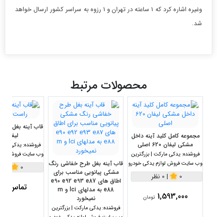
وغیره اشاره کرد که 1 ساعته در تهران و 1 رزوه به سراسر کشور ارسال خواهد
شد.
محصولات مرتبط
قاب آینه بغل خا
لیفان X60
مجموعه کامل کليد آينه داخل
مشکی لیفان 620 اصلی
فروشنده:
یدکی مارکت
فروشنده:
یدکی مارکت | بزرگترین
وب سایت فروش لواز
قاب آینه بغل طرح خفاشی رنگ
وب سایت فروش لوازم یدکی خودرو
0
|
0 نظر
مشکی پیانویی مناسب برای
0
|
0 نظر
اطاق های e90 e92 e93 e87
تماس بگی
e88 به مدلهای lci و m
1,593,000
تومان
نمیخورد
فروشنده:
یدکی مارکت | بزرگترین