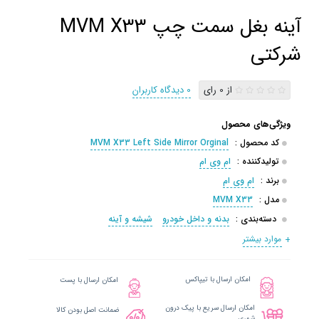
آینه بغل سمت چپ MVM X33
شرکتی
از 0 رای
0 دیدگاه کاربران
ویژگی‌های محصول
کد محصول :
MVM X33 Left Side Mirror Orginal
تولیدکننده :
ام وی ام
برند :
ام وی ام
مدل :
MVM X33
دسته‌بندی :
بدنه و داخل خودرو
شیشه و آینه
موارد بیشتر
امکان ارسال با تیپاکس
امکان ارسال با پست
امکان ارسال سریع با پیک درون
ضمانت اصل بودن کالا
شهری