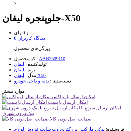
×
جلوپنجره لیفان-X50
از 0 رای
0 دیدگاه کاربران
ویژگی‌های محصول
AAB5509110
کد محصول :
تولیدکننده :
لیفان
برند :
لیفان
لیفان X50
مدل :
دسته‌بندی :
بدنه و داخل خودرو
موارد بیشتر
امکان ارسال با تیپاکس
امکان ارسال با پست
امکان ارسال سریع با
پیک درون شهری
ضمانت اصل بودن کالا
فروشنده:
یدکی مارکت | بزرگترین وب سایت فروش لوازم