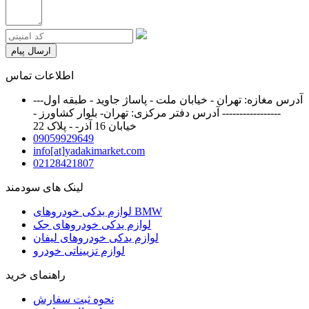
ارسال پیام
اطلاعات تماس
آدرس مغازه: تهران - خیابان ملت - پاساژ جاوید - طبقه اول---
----------------- آدرس دفتر مرکزی: تهران- بلوار کشاورز -
خیابان 16 آذر- - پلاک 22
09059929649
info[at]yadakimarket.com
02128421807
لینک های سودمند
لوازم یدکی خودروهای BMW
لوازم یدکی خودروهای جک
لوازم یدکی خودروهای لیفان
لوازم تزییناتی خودرو
راهنمای خرید
نحوه ثبت سفارش