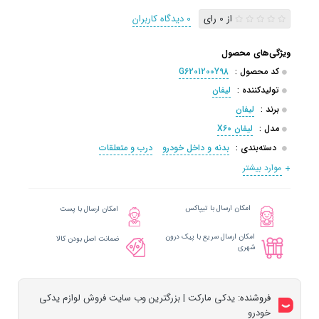
از 0 رای
0 دیدگاه کاربران
ویژگی‌های محصول
کد محصول :
G6201200Y98
تولیدکننده :
لیفان
برند :
لیفان
مدل :
لیفان X60
دسته‌بندی :
بدنه و داخل خودرو
درب و متعلقات
موارد بیشتر
امکان ارسال با تیپاکس
امکان ارسال با پست
امکان ارسال سریع با پیک درون
ضمانت اصل بودن کالا
شهری
فروشنده:
یدکی مارکت | بزرگترین وب سایت فروش لوازم یدکی
خودرو