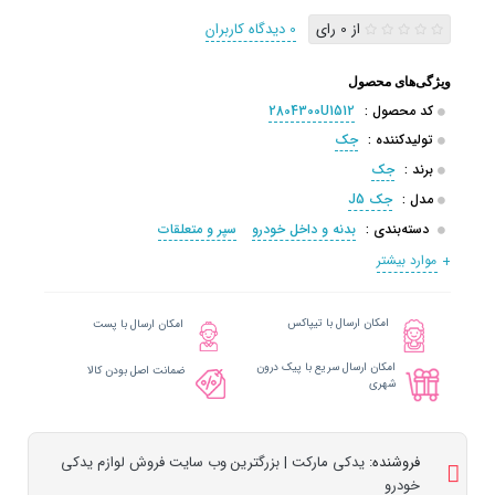
از 0 رای
0 دیدگاه کاربران
ویژگی‌های محصول
کد محصول :
2804300U1512
تولیدکننده :
جک
برند :
جک
مدل :
جک J5
دسته‌بندی :
بدنه و داخل خودرو
سپر و متعلقات
موارد بیشتر
امکان ارسال با تیپاکس
امکان ارسال با پست
امکان ارسال سریع با پیک درون
ضمانت اصل بودن کالا
شهری
فروشنده:
یدکی مارکت | بزرگترین وب سایت فروش لوازم یدکی
خودرو