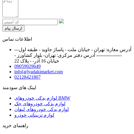
ارسال پیام
اطلاعات تماس
آدرس مغازه: تهران - خیابان ملت - پاساژ جاوید - طبقه اول---
----------------- آدرس دفتر مرکزی: تهران- بلوار کشاورز -
خیابان 16 آذر- - پلاک 22
09059929649
info[at]yadakimarket.com
02128421807
لینک های سودمند
لوازم یدکی خودروهای BMW
لوازم یدکی خودروهای جک
لوازم یدکی خودروهای لیفان
لوازم تزییناتی خودرو
راهنمای خرید