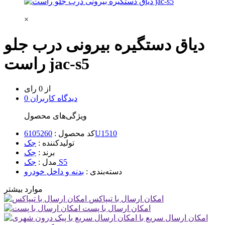
×
دیاق دستگیره بیرونی درب جلو
راست jac-s5
از 0 رای
0 دیدگاه کاربران
ویژگی‌های محصول
6105260U1510
کد محصول :
تولیدکننده :
جک
برند :
جک
جک S5
مدل :
دسته‌بندی :
بدنه و داخل خودرو
موارد بیشتر
امکان ارسال با تیپاکس
امکان ارسال با پست
امکان ارسال سریع با