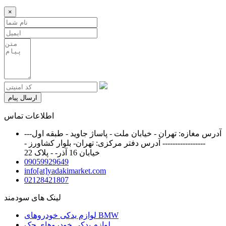
×
ارسال پیام
اطلاعات تماس
آدرس مغازه: تهران - خیابان ملت - پاساژ جاوید - طبقه اول---
----------------- آدرس دفتر مرکزی: تهران- بلوار کشاورز -
خیابان 16 آذر- - پلاک 22
09059929649
info[at]yadakimarket.com
02128421807
لینک های سودمند
لوازم یدکی خودروهای BMW
لوازم یدکی خودروهای جک