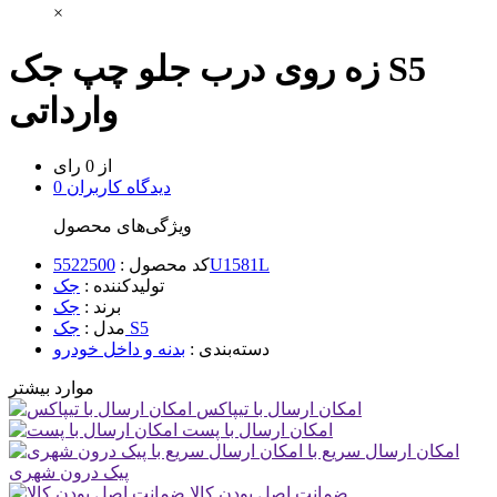
×
زه روی درب جلو چپ جک S5
وارداتی
از 0 رای
0 دیدگاه کاربران
ویژگی‌های محصول
5522500U1581L
کد محصول :
تولیدکننده :
جک
برند :
جک
جک S5
مدل :
دسته‌بندی :
بدنه و داخل خودرو
موارد بیشتر
امکان ارسال با تیپاکس
امکان ارسال با پست
امکان ارسال سریع با
پیک درون شهری
ضمانت اصل بودن کالا