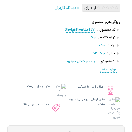
از 0 رای
0 دیدگاه کاربران
ویژگی‌های محصول
کد محصول :
SholgirFrontLeftV
تولیدکننده :
جک
برند :
جک
مدل :
جک S3
دسته‌بندی :
بدنه و داخل خودرو
موارد بیشتر
امکان ارسال با پست
امکان ارسال با تیپاکس
امکان ارسال سریع با پیک درون
شهری
ضمانت اصل بودن کالا