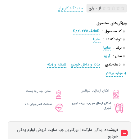
از 0 رای
0 دیدگاه کاربران
ویژگی‌های محصول
کد محصول :
S8202250ArioR
تولیدکننده :
سایپا
برند :
سایپا
مدل :
آریو
دسته‌بندی :
بدنه و داخل خودرو
شیشه و آینه
موارد بیشتر
امکان ارسال با تیپاکس
امکان ارسال با پست
امکان ارسال سریع با پیک درون
ضمانت اصل بودن کالا
شهری
فروشنده:
یدکی مارکت | بزرگترین وب سایت فروش لوازم یدکی
خودرو