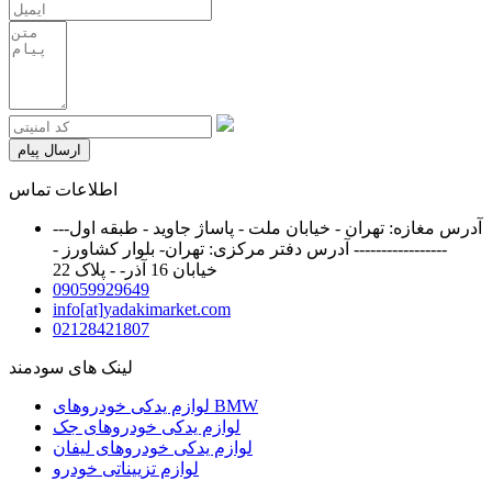
ارسال پیام
اطلاعات تماس
آدرس مغازه: تهران - خیابان ملت - پاساژ جاوید - طبقه اول---
----------------- آدرس دفتر مرکزی: تهران- بلوار کشاورز -
خیابان 16 آذر- - پلاک 22
09059929649
info[at]yadakimarket.com
02128421807
لینک های سودمند
لوازم یدکی خودروهای BMW
لوازم یدکی خودروهای جک
لوازم یدکی خودروهای لیفان
لوازم تزییناتی خودرو