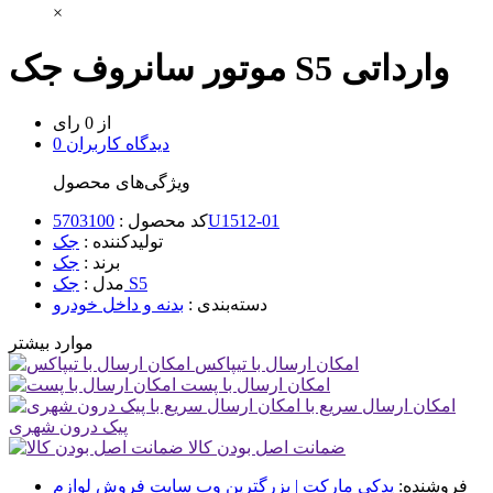
×
موتور سانروف جک S5 وارداتی
از 0 رای
0 دیدگاه کاربران
ویژگی‌های محصول
5703100U1512-01
کد محصول :
تولیدکننده :
جک
برند :
جک
جک S5
مدل :
دسته‌بندی :
بدنه و داخل خودرو
موارد بیشتر
امکان ارسال با تیپاکس
امکان ارسال با پست
امکان ارسال سریع با
پیک درون شهری
ضمانت اصل بودن کالا
فروشنده:
یدکی مارکت | بزرگترین وب سایت فروش لوازم