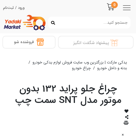
0
ورود / ثبت‌نام
فروشنده شو
پیشنهاد شگفت انگیز
یدکی مارکت | بزرگترین وب سایت فروش لوازم یدکی خودرو
/
بدنه و داخل خودرو
/
چراغ خودرو
چراغ جلو پراید 132 بدون
موتور مدل SNT سمت چپ
×