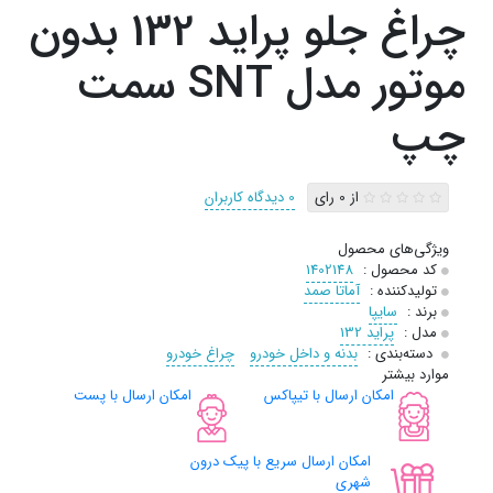
چراغ جلو پراید 132 بدون
موتور مدل SNT سمت
چپ
از 0 رای
0 دیدگاه کاربران
ویژگی‌های محصول
کد محصول :
1402148
تولیدکننده :
آماتا صمد
برند :
سایپا
مدل :
پراید 132
دسته‌بندی :
بدنه و داخل خودرو
چراغ خودرو
موارد بیشتر
امکان ارسال با تیپاکس
امکان ارسال با پست
امکان ارسال سریع با پیک درون
شهری