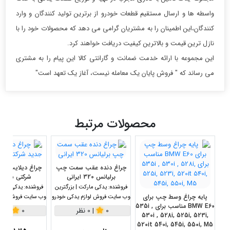
واسطه ها و ارسال مستقیم قطعات خودرو از برترین تولید کنندگان و وارد
کنندگان،این اطمینان را به مشتریان گرامی می دهد که محصولات خود را با
نازل ترین قیمت و بالاترین کیفیت دریافت خواهند کرد.
این مجموعه با ارائه خدمت ضمانت و گارانتی کالا این پیام را به مشتری
می رساند که " فروش پایان یک معامله نیست، آغاز یک تعهد است"
محصولات مرتبط
چراغ دنده عقب سمت چپ
برلیانس 320 ایرانی
شرکتی سمت
فروشنده:
یدکی مارکت | بزرگترین
فروشنده:
یدکی مارکت
پایه چراغ وسط چپ برای
وب سایت فروش لوازم یدکی خودرو
وب سایت فروش لواز
BMW E60 مناسب برای 535i ,
0
|
0 نظر
0
|
0 نظر
530i , 528i, 525i, 523i,
520it 540i, 545i, 550i, M5