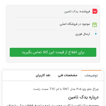
فروشنده:
یدک تامین
موجود در فروشگاه اصلی
ارسال فوری
برای اطلاع از قیمت این کالا تماس بگیرید
مشخصات فنی
نقد کاربران
توضیحات
چراغ جلو پژو 405 مدل SNT با لنز TYC سمت راست
درباره یدک تامین
مجموعه یدک تامین با کادری مجرب در تهیه و توزیع قطعات یدکی با حذف