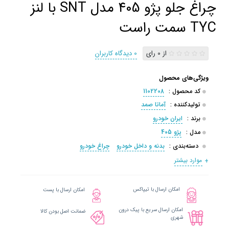
چراغ جلو پژو 405 مدل SNT با لنز
TYC سمت راست
از 0 رای
0 دیدگاه کاربران
ویژگی‌های محصول
کد محصول :
1102208
تولیدکننده :
آماتا صمد
برند :
ایران خودرو
مدل :
پژو 405
دسته‌بندی :
بدنه و داخل خودرو
چراغ خودرو
موارد بیشتر
امکان ارسال با تیپاکس
امکان ارسال با پست
امکان ارسال سریع با پیک درون
ضمانت اصل بودن کالا
شهری