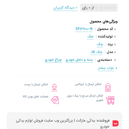
از 0 رای
0 دیدگاه کاربران
ویژگی‌های محصول
کد محصول :
S4121100-N
تولیدکننده :
جک
برند :
جک
مدل :
جک J5
دسته‌بندی :
بدنه و داخل خودرو
چراغ خودرو
موارد بیشتر
امکان ارسال با تیپاکس
امکان ارسال با پست
امکان ارسال سریع با پیک درون
ضمانت اصل بودن کالا
شهری
فروشنده:
یدکی مارکت | بزرگترین وب سایت فروش لوازم یدکی
خودرو