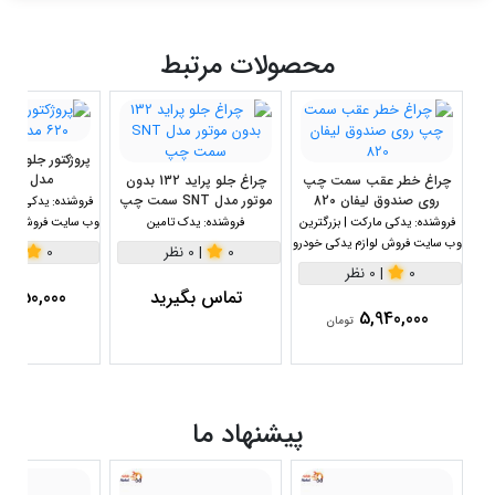
محصولات مرتبط
مدل B4116100
چراغ خطر عقب سمت چپ
چراغ جلو پراید 132 بدون
روی صندوق لیفان 820
موتور مدل SNT سمت چپ
فروشنده:
یدکی مارکت
فروشنده:
یدکی مارکت | بزرگترین
فروشنده:
یدک تامین
وب سایت فروش لواز
وب سایت فروش لوازم یدکی خودرو
0
|
0 نظر
0
|
0 نظر
0
|
0 نظر
تماس بگیرید
2,550,000
5,940,000
تومان
پیشنهاد ما