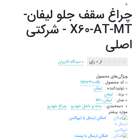
×
چراغ سقف جلو لیفان-
X60-AT-MT - شرکتی
اصلی
از 0 رای
0 دیدگاه کاربران
ویژگی‌های محصول
کد محصول :
S4123100B1
تولیدکننده :
لیفان
برند :
لیفان
مدل :
لیفان X60
دسته‌بندی :
بدنه و داخل خودرو
چراغ خودرو
موارد بیشتر
امکان ارسال با تیپاکس
امکان ارسال با پست