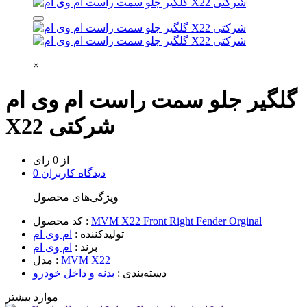
×
گلگیر جلو سمت راست ام وی ام
X22 شرکتی
از 0 رای
0 دیدگاه کاربران
ویژگی‌های محصول
MVM X22 Front Right Fender Orginal
کد محصول :
تولیدکننده :
ام وی ام
برند :
ام وی ام
MVM X22
مدل :
دسته‌بندی :
بدنه و داخل خودرو
موارد بیشتر