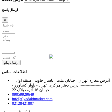
ارسال پاسخ
×
ارسال پیام
اطلاعات تماس
آدرس مغازه: تهران - خیابان ملت - پاساژ جاوید - طبقه اول---
----------------- آدرس دفتر مرکزی: تهران- بلوار کشاورز -
خیابان 16 آذر- - پلاک 22
09059929649
info[at]yadakimarket.com
02128421807