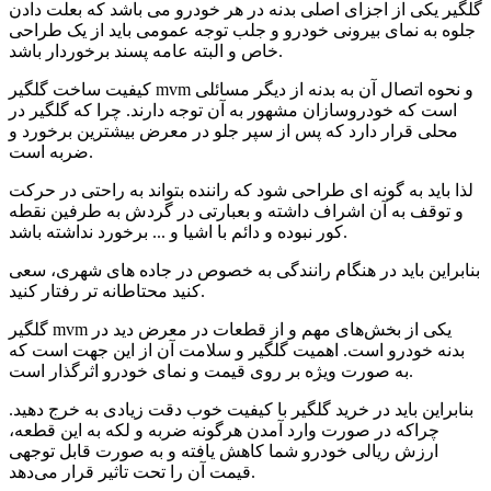
گلگیر یکی از اجزای اصلی بدنه در هر خودرو می باشد که بعلت دادن
جلوه به نمای بیرونی خودرو و جلب توجه عمومی باید از یک طراحی
خاص و البته عامه پسند برخوردار باشد.
کیفیت ساخت گلگیر mvm و نحوه اتصال آن به بدنه از دیگر مسائلی
است که خودروسازان مشهور به آن توجه دارند. چرا که گلگیر در
محلی قرار دارد که پس از سپر جلو در معرض بیشترین برخورد و
ضربه است.
لذا باید به گونه ای طراحی شود که راننده بتواند به راحتی در حرکت
و توقف به آن اشراف داشته و بعبارتی در گردش به طرفین نقطه
کور نبوده و دائم با اشیا و ... برخورد نداشته باشد.
بنابراین باید در هنگام رانندگی به خصوص در جاده های شهری، سعی
کنید محتاطانه تر رفتار کنید.
گلگیر mvm یکی از بخش‌های مهم و از قطعات در معرض دید در
بدنه خودرو است. اهمیت گلگیر و سلامت آن از این جهت است که
به صورت ویژه بر روی قیمت و نمای خودرو اثرگذار است.
بنابراین باید در خرید گلگیر با کیفیت خوب دقت زیادی به خرج دهید.
چراکه در صورت وارد آمدن هرگونه ضربه و لکه به این قطعه،
ارزش ریالی خودرو شما کاهش یافته و به صورت قابل توجهی
قیمت آن را تحت تاثیر قرار می‌دهد.