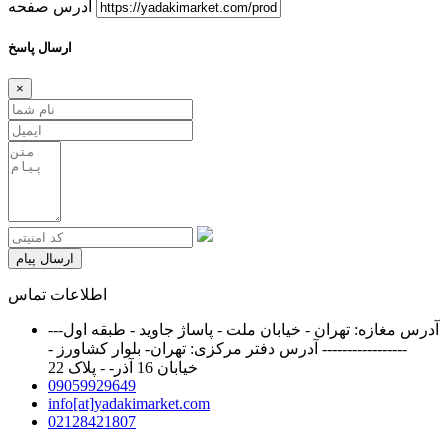
آدرس صفحه
ارسال پاسخ
×
ارسال پیام
اطلاعات تماس
آدرس مغازه: تهران - خیابان ملت - پاساژ جاوید - طبقه اول---
----------------- آدرس دفتر مرکزی: تهران- بلوار کشاورز -
خیابان 16 آذر- - پلاک 22
09059929649
info[at]yadakimarket.com
02128421807