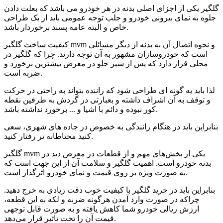
گلگیر یکی از اجزای اصلی بدنه در هر خودرو می باشد که بعلت دادن
جلوه به نمای بیرونی خودرو و جلب توجه عمومی باید از یک طراحی
خاص و البته عامه پسند برخوردار باشد.
کیفیت ساخت گلگیر mvm و نحوه اتصال آن به بدنه از دیگر مسائلی
است که خودروسازان مشهور به آن توجه دارند. چرا که گلگیر در
محلی قرار دارد که پس از سپر جلو در معرض بیشترین برخورد و
ضربه است.
لذا باید به گونه ای طراحی شود که راننده بتواند به راحتی در حرکت
و توقف به آن اشراف داشته و بعبارتی در گردش به طرفین نقطه
کور نبوده و دائم با اشیا و ... برخورد نداشته باشد.
بنابراین باید در هنگام رانندگی به خصوص در جاده های شهری، سعی
کنید محتاطانه تر رفتار کنید.
گلگیر mvm یکی از بخش‌های مهم و از قطعات در معرض دید در
بدنه خودرو است. اهمیت گلگیر و سلامت آن از این جهت است که
به صورت ویژه بر روی قیمت و نمای خودرو اثرگذار است.
بنابراین باید در خرید گلگیر با کیفیت خوب دقت زیادی به خرج دهید.
چراکه در صورت وارد آمدن هرگونه ضربه و لکه به این قطعه،
ارزش ریالی خودرو شما کاهش یافته و به صورت قابل توجهی
قیمت آن را تحت تاثیر قرار می‌دهد.