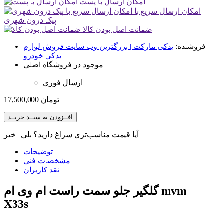
امکان ارسال با پست
امکان ارسال سریع با
پیک درون شهری
ضمانت اصل بودن کالا
فروشنده:
یدکی مارکت | بزرگترین وب سایت فروش لوازم
یدکی خودرو
موجود در فروشگاه اصلی
ارسال فوری
تومان
17,500,000
افــزودن به سبــد خریــد
آیا قیمت مناسب‌تری سراغ دارید؟
بلی
|
خیر
توضیحات
مشخصات فنی
نقد کاربران
گلگیر جلو سمت راست ام وی ام mvm
X33s