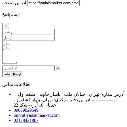
آدرس صفحه
ارسال پاسخ
×
ارسال پیام
اطلاعات تماس
آدرس مغازه: تهران - خیابان ملت - پاساژ جاوید - طبقه اول---
----------------- آدرس دفتر مرکزی: تهران- بلوار کشاورز -
خیابان 16 آذر- - پلاک 22
09059929649
info[at]yadakimarket.com
02128421807