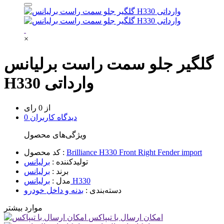
×
گلگیر جلو سمت راست برلیانس
H330 وارداتی
از 0 رای
0 دیدگاه کاربران
ویژگی‌های محصول
Brilliance H330 Front Right Fender import
کد محصول :
تولیدکننده :
برلیانس
برند :
برلیانس
برلیانس H330
مدل :
دسته‌بندی :
بدنه و داخل خودرو
موارد بیشتر
امکان ارسال با تیپاکس