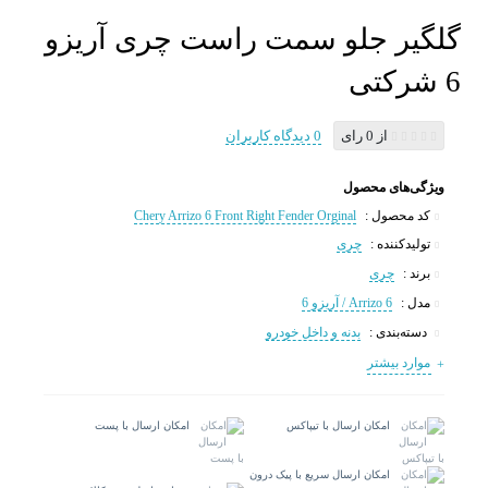
گلگیر جلو سمت راست چری آریزو
6 شرکتی
از 0 رای
0 دیدگاه کاربران
ویژگی‌های محصول
کد محصول :
Chery Arrizo 6 Front Right Fender Orginal
تولیدکننده :
چری
برند :
چری
مدل :
Arrizo 6 / آریزو 6
دسته‌بندی :
بدنه و داخل خودرو
موارد بیشتر
امکان ارسال با تیپاکس
امکان ارسال با پست
امکان ارسال سریع با پیک درون