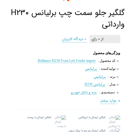
گلگیر جلو سمت چپ برلیانس H230
وارداتی
از 0 رای
0 دیدگاه کاربران
ویژگی‌های محصول
کد محصول :
Brilliance H230 Front Left Fender import
تولیدکننده :
برلیانس
برند :
برلیانس
مدل :
برلیانس H230
دسته‌بندی :
بدنه و داخل خودرو
موارد بیشتر
امکان ارسال با تیپاکس
امکان ارسال با پست
امکان ارسال سریع با پیک درون