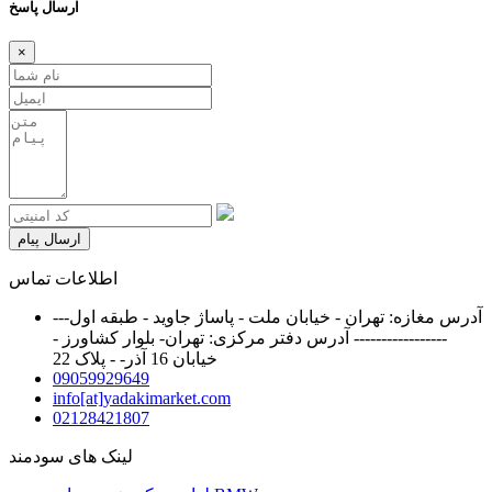
ارسال پاسخ
×
ارسال پیام
اطلاعات تماس
آدرس مغازه: تهران - خیابان ملت - پاساژ جاوید - طبقه اول---
----------------- آدرس دفتر مرکزی: تهران- بلوار کشاورز -
خیابان 16 آذر- - پلاک 22
09059929649
info[at]yadakimarket.com
02128421807
لینک های سودمند