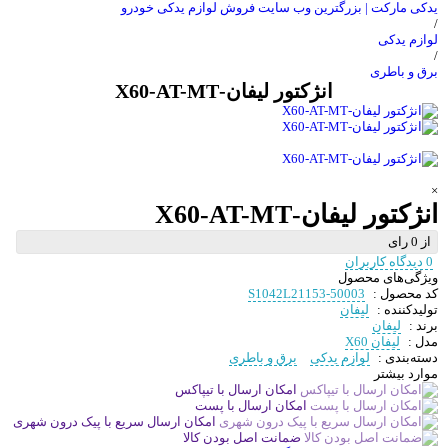
یدکی مارکت | بزرگترین وب سایت فروش لوازم یدکی خودرو
/
لوازم یدکی
/
برق و باطری
انژکتور لیفان-X60-AT-MT
×
انژکتور لیفان-X60-AT-MT
از 0 رای
0 دیدگاه کاربران
ویژگی‌های محصول
کد محصول :
S1042L21153-50003
تولیدکننده :
لیفان
برند :
لیفان
مدل :
لیفان X60
دسته‌بندی :
لوازم یدکی
برق و باطری
موارد بیشتر
امکان ارسال با تیپاکس
امکان ارسال با پست
امکان ارسال سریع با پیک درون شهری
ضمانت اصل بودن کالا