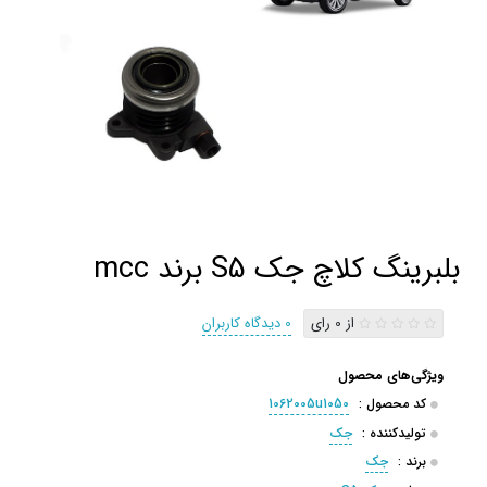
بلبرینگ کلاچ جک S5 برند mcc
از 0 رای
0 دیدگاه کاربران
ویژگی‌های محصول
کد محصول :
1062005u1050
تولیدکننده :
جک
برند :
جک