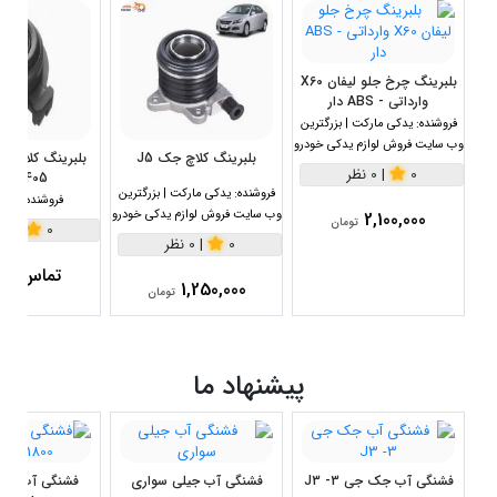
بلبرینگ چرخ جلو لیفان X60
وارداتی - ABS دار
فروشنده:
یدکی مارکت | بزرگترین
وب سایت فروش لوازم یدکی خودرو
بلبرینگ کلاچ جک J5
0
|
0 نظر
405 (NBS)
فروشنده:
یدکی مارکت | بزرگترین
فروشنده:
یدک 
وب سایت فروش لوازم یدکی خودرو
2,100,000
تومان
0
|
0 نظر
0
|
0 نظر
تماس بگی
1,250,000
تومان
پیشنهاد ما
فشنگی آب جک جی 3- J3
فشنگی آب جیلی سواری