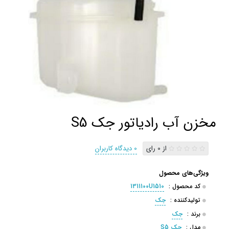
مخزن آب رادیاتور جک S5
از 0 رای
0 دیدگاه کاربران
ویژگی‌های محصول
کد محصول :
1311100U1510
تولیدکننده :
جک
برند :
جک
مدل :
جک S5