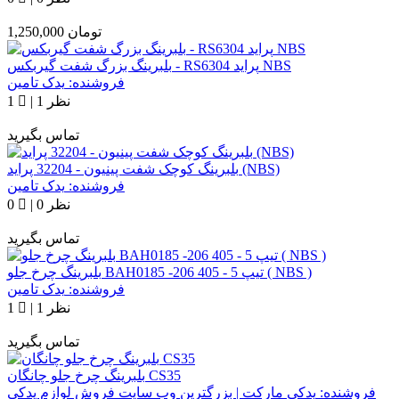
تومان
1,250,000
بلبرینگ بزرگ شفت گیربکس - RS6304 پراید NBS
فروشنده:
یدک تامین
1 نظر
|
1
تماس بگیرید
بلبرینگ کوچک شفت پینیون - 32204 پراید (NBS)
فروشنده:
یدک تامین
0 نظر
|
0
تماس بگیرید
بلبرینگ چرخ جلو BAH0185 -206 تیپ 5 - 405 ( NBS )
فروشنده:
یدک تامین
1 نظر
|
1
تماس بگیرید
بلبرینگ چرخ جلو چانگان CS35
فروشنده:
یدکی مارکت | بزرگترین وب سایت فروش لوازم یدکی