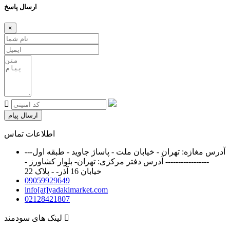
ارسال پاسخ
×
ارسال پیام
اطلاعات تماس
آدرس مغازه: تهران - خیابان ملت - پاساژ جاوید - طبقه اول---
----------------- آدرس دفتر مرکزی: تهران- بلوار کشاورز -
خیابان 16 آذر- - پلاک 22
09059929649
info[at]yadakimarket.com
02128421807
لینک های سودمند