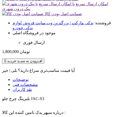
امکان ارسال سریع با
پیک درون شهری
ضمانت اصل بودن کالا
فروشنده:
یدکی مارکت | بزرگترین وب سایت فروش لوازم
یدکی خودرو
موجود در فروشگاه اصلی
ارسال فوری
تومان
1,800,000
افــزودن به سبــد خریــد
آیا قیمت مناسب‌تری سراغ دارید؟
بلی
|
خیر
توضیحات
مشخصات فنی
نقد کاربران
بلبرينگ چرخ جلو JAC-S3
درباره سپهر یدک تامین کننده این کالا :