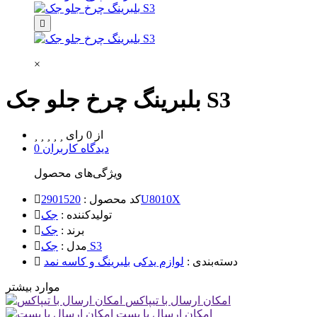
×
بلبرینگ چرخ جلو جک S3
از 0 رای
0 دیدگاه کاربران
ویژگی‌های محصول
2901520U8010X
کد محصول :
تولیدکننده :
جک
برند :
جک
جک S3
مدل :
دسته‌بندی :
لوازم یدکی
بلبرینگ و کاسه نمد
موارد بیشتر
امکان ارسال با تیپاکس
امکان ارسال با پست